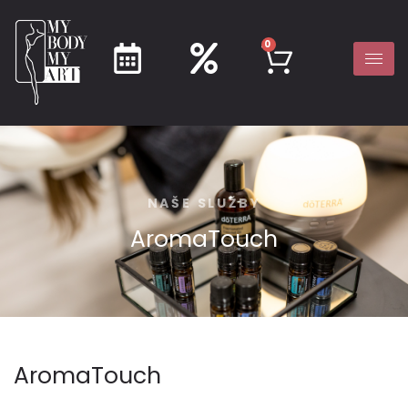
0
NAŠE SLUŽBY
AromaTouch
AromaTouch