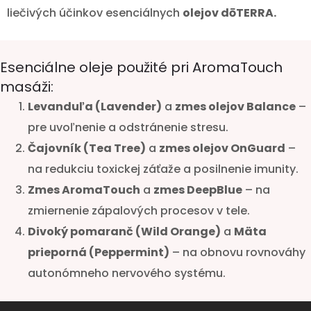
liečivých účinkov esenciálnych
olejov dōTERRA.
Esenciálne oleje použité pri AromaTouch
masáži:
Levanduľa (Lavender)
a
zmes olejov Balance
–
pre uvoľnenie a odstránenie stresu.
Čajovník (Tea Tree)
a
zmes olejov OnGuard
–
na redukciu toxickej záťaže a posilnenie imunity.
Zmes AromaTouch
a
zmes DeepBlue
– na
zmiernenie zápalových procesov v tele.
Divoký pomaranč (Wild Orange)
a
Mäta
prieporná (Peppermint)
– na obnovu rovnováhy
autonómneho nervového systému.