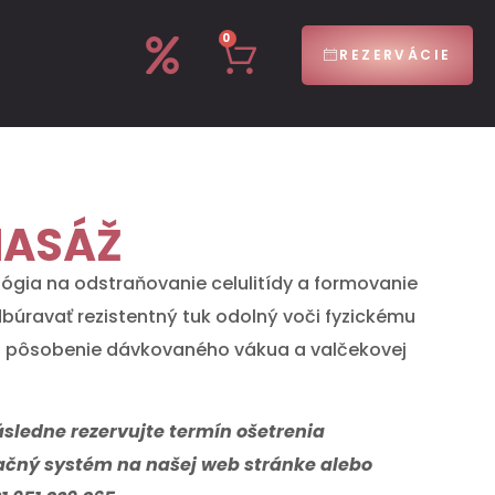
0
REZERVÁCIE
MASÁŽ
lógia na odstraňovanie celulitídy a formovanie
úravať rezistentný tuk odolný voči fyzickému
ja pôsobenie dávkovaného vákua a valčekovej
ásledne rezervujte termín ošetrenia
vačný systém na našej web stránke alebo