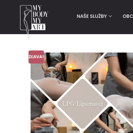
NAŠE SLUŽBY
OB
ZĽAVA!