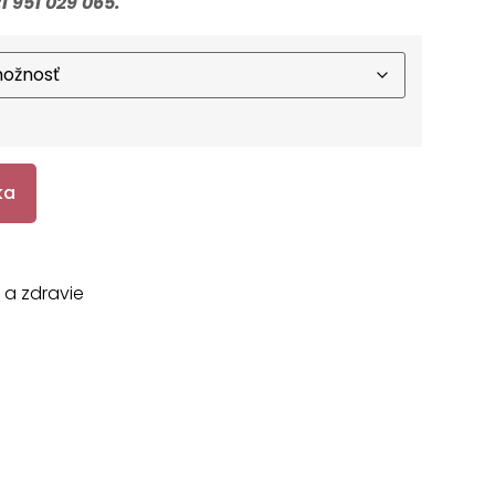
1 951 029 065.
ka
 a zdravie