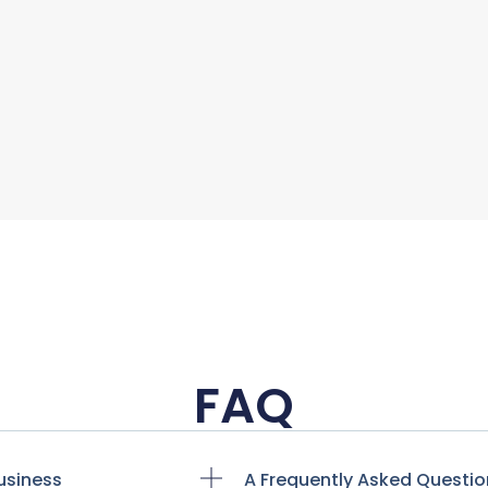
FAQ
usiness
A Frequently Asked Questio