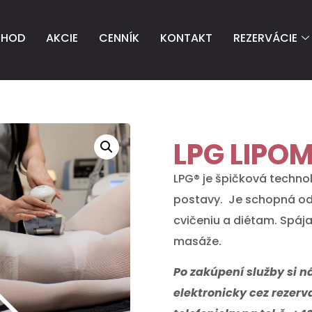
CHOD
AKCIE
CENNÍK
KONTAKT
REZERVÁCIE
LPG LIPO
LPG® je špičková techno
postavy. Je schopná odb
cvičeniu a diétam. Spá
masáže.
Po zakúpení služby si n
elektronicky cez rezer