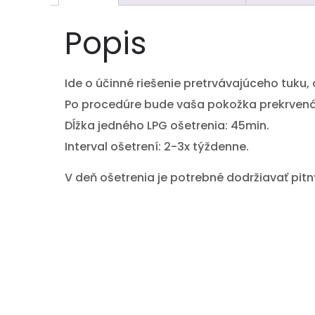
Popis
Ide o účinné riešenie pretrvávajúceho tuku, 
Po procedúre bude vaša pokožka prekrvená a
Dĺžka jedného LPG ošetrenia: 45min.
Interval ošetrení: 2-3x týždenne.
V deň ošetrenia je potrebné dodržiavať pitn