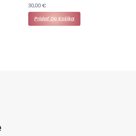
30,00
€
Pridať Do Košíka
e