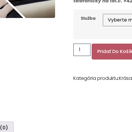
telefonicky na tel.č. +42
Služba
Pridať Do Koší
Kategória produktu:
Krása
 (0)