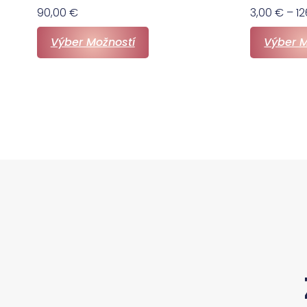
90,00
€
3,00
€
–
1
Výber Možností
Výber M