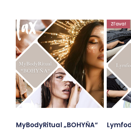
Zľava!
MyBodyRitual „BOHYŇA“
Lymfo