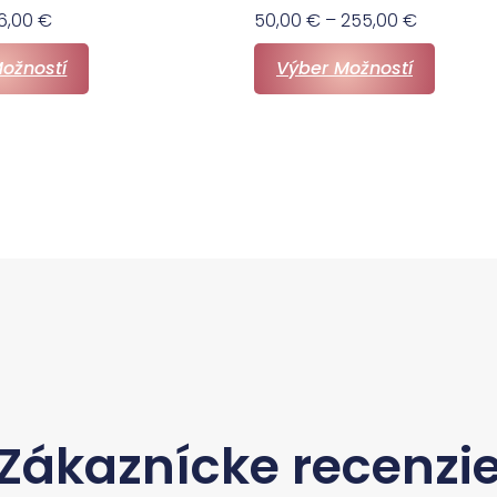
26,00
€
50,00
€
–
255,00
€
ožností
Výber Možností
Zákaznícke recenzi