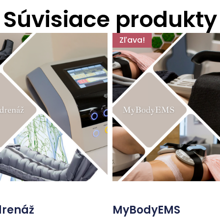
Súvisiace produkty
Zľava!
drenáž
MyBodyEMS