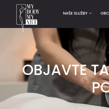
NAŠE SLUŽBY
OB
OBJAVTE T
PO