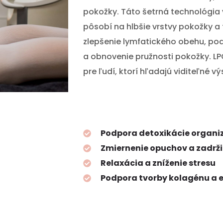
pokožky. Táto šetrná technológia 
pôsobí na hlbšie vrstvy pokožky a
zlepšenie lymfatického obehu, po
a obnovenie pružnosti pokožky. LP
pre ľudí, ktorí hľadajú viditeľné v
Podpora detoxikácie organ
Zmiernenie opuchov a zadrž
Relaxácia a zníženie stresu
Podpora tvorby kolagénu a e