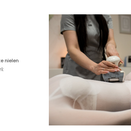
e nielen
í: