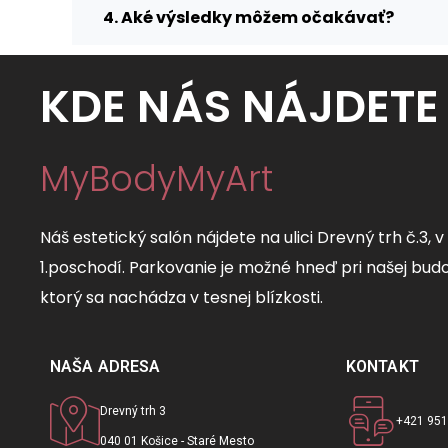
4. Aké výsledky môžem očakávať?
KDE NÁS NÁJDETE
MyBodyMyArt
Náš estetický salón nájdete na ulici Drevný trh č.3, 
1.poschodí. Parkovanie je možné hneď pri našej budo
ktorý sa nachádza v tesnej blízkosti.
NAŠA ADRESA
KONTAKT
Drevný trh 3
+421 951
040 01 Košice - Staré Mesto