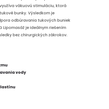
využíva vákuovú stimuláciu, ktorá
 tukové bunky. Výsledkom je
dpora odbúravania tukových buniek
G Lipomasáž je ideálnym riešením
ýsledky bez chirurgických zákrokov.
izmu
iavania vody
lastínu