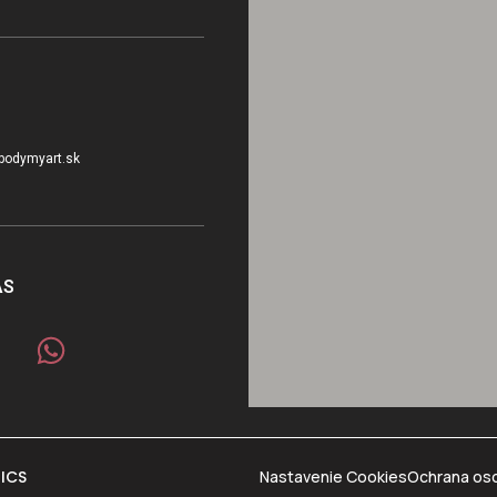
bodymyart.sk
ÁS
ICS
Nastavenie Cookies
Ochrana os