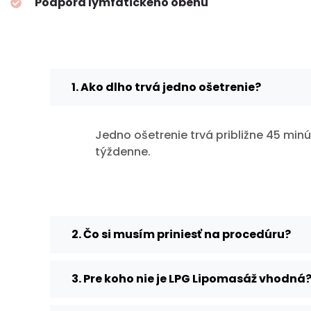
Podpora lymfatického obehu
1. Ako dlho trvá jedno ošetrenie?
Jedno ošetrenie trvá približne 45 min
týždenne.
2. Čo si musím priniesť na procedúru?
3. Pre koho nie je LPG Lipomasáž vhodná