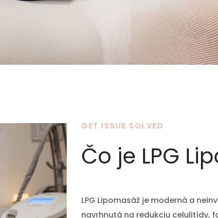
GET ISSUE SOLVED
Čo je LPG Li
LPG Lipomasáž je moderná a neinv
navrhnutá na redukciu celulitídy,