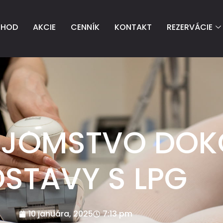
CHOD
AKCIE
CENNÍK
KONTAKT
REZERVÁCIE
AJOMSTVO DOK
STAVY S LPG
10 januára, 2025
7:13 pm